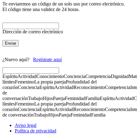
Te enviaremos un código de un solo uso por correo electrónico.
El código tiene una validez de 24 horas.
Dirección de correo electrónico
Enviar
¿Nuevo aquí?
Regístrate aquí
Espíritu
Actividad
Conocimiento
Conciencia
Competencia
Dignidad
Mat
límites
Femenino
La propia pareja
Profundidad del
corazón
Conciencia
Espíritu
Actividad
Reconocimiento
Competencia
Int
de
conversación
Trabajo
Hijos
Pareja
Feminidad
Familia
Espíritu
Actividad
C
límites
Femenino
La propia pareja
Profundidad del
corazón
Conciencia
Espíritu
Actividad
Reconocimiento
Competencia
Int
de conversación
Trabajo
Hijos
Pareja
Feminidad
Familia
Aviso legal
Política de privacidad