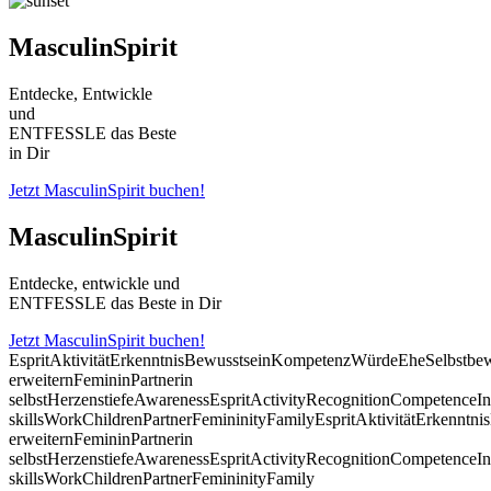
MasculinSpirit
Entdecke, Entwickle
und
ENTFESSLE das Beste
in Dir
Jetzt MasculinSpirit buchen!
MasculinSpirit
Entdecke, entwickle und
ENTFESSLE das Beste in Dir
Jetzt MasculinSpirit buchen!
Esprit
Aktivität
Erkenntnis
Bewusstsein
Kompetenz
Würde
Ehe
Selbstbe
erweitern
Feminin
Partnerin
selbst
Herzenstiefe
Awareness
Esprit
Activity
Recognition
Competence
In
skills
Work
Children
Partner
Femininity
Family
Esprit
Aktivität
Erkenntnis
erweitern
Feminin
Partnerin
selbst
Herzenstiefe
Awareness
Esprit
Activity
Recognition
Competence
In
skills
Work
Children
Partner
Femininity
Family