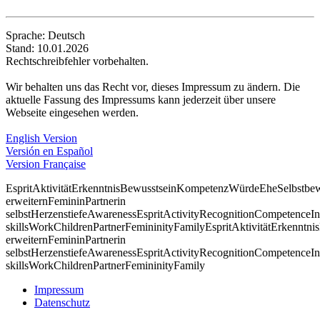
Sprache: Deutsch
Stand: 10.01.2026
Rechtschreibfehler vorbehalten.
Wir behalten uns das Recht vor, dieses Impressum zu ändern. Die
aktuelle Fassung des Impressums kann jederzeit über unsere
Webseite eingesehen werden.
English Version
Versión en Español
Version Française
Esprit
Aktivität
Erkenntnis
Bewusstsein
Kompetenz
Würde
Ehe
Selbstbe
erweitern
Feminin
Partnerin
selbst
Herzenstiefe
Awareness
Esprit
Activity
Recognition
Competence
In
skills
Work
Children
Partner
Femininity
Family
Esprit
Aktivität
Erkenntnis
erweitern
Feminin
Partnerin
selbst
Herzenstiefe
Awareness
Esprit
Activity
Recognition
Competence
In
skills
Work
Children
Partner
Femininity
Family
Impressum
Datenschutz